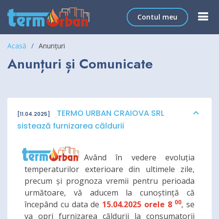
Contul meu
Acasă
Anunțuri
Anunțuri și Comunicate
TERMO URBAN CRAIOVA SRL
[11.04.2025]
sistează furnizarea căldurii
Având în vedere evoluția
temperaturilor exterioare din ultimele zile,
precum și prognoza vremii pentru perioada
următoare, vă aducem la cunoștință că
00
începând cu data de
15.04.2025 orele 8
, se
va opri furnizarea căldurii la consumatorii