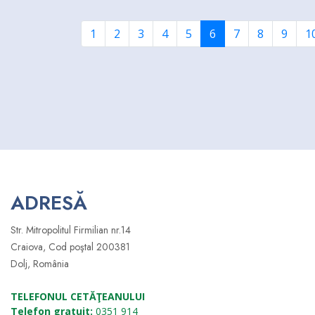
(current)
1
2
3
4
5
6
7
8
9
1
ADRESĂ
Str. Mitropolitul Firmilian nr.14
Craiova, Cod poştal 200381
Dolj, România
TELEFONUL CETĂŢEANULUI
Telefon gratuit:
0351 914