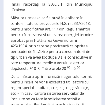
finali racordați la S.A.C.E.T. din Municipiul
Craiova.
Măsura urmează să fie pusă în aplicare în
conformitate cu prevederile H.G. nr. 337/2018,
pentru modificarea art. 117 din Regulamentul
pentru furnizarea și utilizarea energiei termice,
aprobat prin Hotărârea Guvernului nr.
425/1994, prin care se precizează că oprirea
perioadei de încălzire pentru consumatorii de
tip urban va avea loc după 3 zile consecutive în
care temperatura medie a aerului exterior
00
00
depășește +10º C, între orele 20
- 6
De la măsura opririi furnizării agentului termic
pentru încălzire vor fi exceptați utilizatorii cu
regim special – spitale, creşe, şcoli, grădiniţe,
etc. – în cazul cărora sistarea serviciilor de
încălzire se va face la solicitarea scrisă a
reprezentanților legali ai acestor instituții.